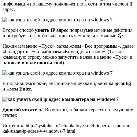
информация по вашему подключению к сети, в том числе и IP
адрес.
Второй способ
узнать IP адрес
подразумевает иные действия
и потребует от вас больше писать чем кликать мышью 🙂
Нажимаем меню «Пуск», затем жмем «Все программы», далее
«Стандартные» и выбираем «Командная строка». (Так же
командную строку можно запустить нажав на меню «Пуск» и
н
аписав в поле поиска cmd
).
В появившемся окне, английскими буквами, вводим
ipconfig
и жмем
Enter.
Дорогой читатель!
Возможно, тебя заинтересуют следующие
статьи:
Источник: http://sysitplus.ru/seti/lokalnye-seti/6-teper-rassmotrim-
kak-uznat-ip-adres-v-windows-7.html