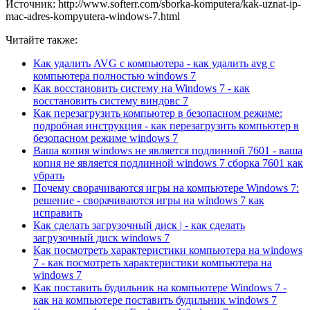
Источник: http://www.softerr.com/sborka-komputera/kak-uznat-ip-
mac-adres-kompyutera-windows-7.html
Читайте также:
Как удалить AVG с компьютера - как удалить avg с
компьютера полностью windows 7
Как восстановить систему на Windows 7 - как
восстановить систему виндовс 7
Как перезагрузить компьютер в безопасном режиме:
подробная инструкция - как перезагрузить компьютер в
безопасном режиме windows 7
Ваша копия windows не является подлинной 7601 - ваша
копия не является подлинной windows 7 сборка 7601 как
убрать
Почему сворачиваются игры на компьютере Windows 7:
решение - сворачиваются игры на windows 7 как
исправить
Как сделать загрузочный диск | - как сделать
загрузочный диск windows 7
Как посмотреть характеристики компьютера на windows
7 - как посмотреть характеристики компьютера на
windows 7
Как поставить будильник на компьютере Windows 7 -
как на компьютере поставить будильник windows 7