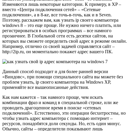
Изменяются лишь некоторые категории. К примеру, в XP –
вместо «Центра подключения сетей» – «Сетевые
подключения», а в 8-ке, все точь-в-точь, как и в Seven.
Поэтому, расскажем вам, как узнать ip своего компьютера
windows 8 – это еще проще. Не нужно ничего платить, или
регистрироваться в особых программах – все намного
прозаичнее. В Глобальной сети есть десятки сайтов, на
которых вы сможете определить свой адрес в режиме онлайн.
Например, отлично со своей задачей справляется сайт –
http://2ip.ru, он моментально покажет адрес вашего ПК.
Данный способ подходит и для более ранней версии
«Виндовс», при помощи специального сайта вы можете без
проблем узнать, ip своего компьютера на Windows XP,
применяйте все вышеописанные действия.
Как нам кажется – так намного проще, чем искать
комбинации фраз и команд в специальной строке, или же
проводить драгоценное время в поиске «сетевых
подключений». Естественно, эти операции бесхитростны, но
чтобы узнать адрес компьютера с помощью интернет –
ресурсов, понадобятся доли секунды. Но, есть один минус.
Обычно, сайты – определители показывают лишь