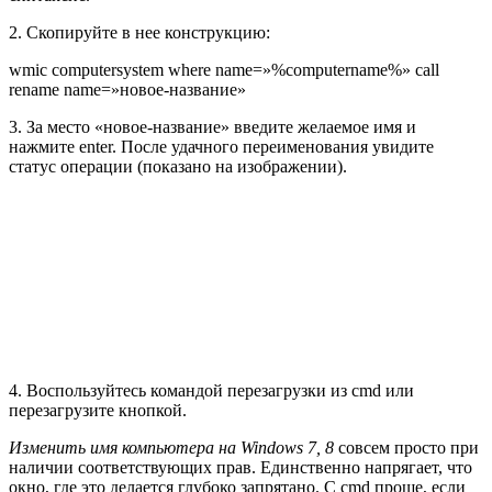
2. Скопируйте в нее конструкцию:
wmic computersystem where name=»%computername%» call
rename name=»новое-название»
3. За место «новое-название» введите желаемое имя и
нажмите enter. После удачного переименования увидите
статус операции (показано на изображении).
4. Воспользуйтесь командой перезагрузки из cmd или
перезагрузите кнопкой.
Изменить имя компьютера на Windows 7, 8
совсем просто при
наличии соответствующих прав. Единственно напрягает, что
окно, где это делается глубоко запрятано. С cmd проще, если