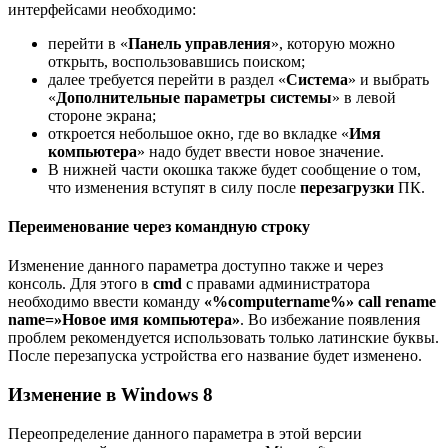
интерфейсами необходимо:
перейти в «
Панель управления
», которую можно
открыть, воспользовавшись поиском;
далее требуется перейти в раздел «
Система
» и выбрать
«
Дополнительные параметры системы
» в левой
стороне экрана;
откроется небольшое окно, где во вкладке «
Имя
компьютера
» надо будет ввести новое значение.
В нижней части окошка также будет сообщение о том,
что изменения вступят в силу после
перезагрузки
ПК.
Переименование через командную строку
Изменение данного параметра доступно также и через
консоль. Для этого в
cmd
с правами администратора
необходимо ввести команду
«%
computername%»
call
rename
name=»Новое имя компьютера»
. Во избежание появления
проблем рекомендуется использовать только латинские буквы.
После перезапуска устройства его название будет изменено.
Изменение в Windows 8
Переопределение данного параметра в этой версии