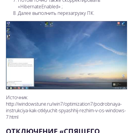
«HibernateEnabled» ;
Далее выполнить перезагрузку ПК.
Источник:
http://windowstune.ru/win7/optimization7/podrobnaya-
instrukciya-kak-otklyuchit-spyashhij-rezhim-v-os-windows-
7.html
ОТКЛЮЧЕНИЕ «СПЯЩЕГО