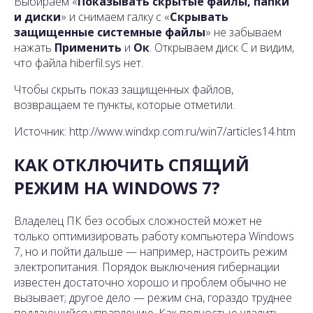
Выбираем «
Показывать скрытые файлы, папки
и диски
» и снимаем галку с «
Скрывать
защищенные системные файлы
» не забываем
нажать
Применить
и
Ок
. Открываем диск С и видим,
что файла hiberfil.sys нет.
Чтобы скрыть показ защищенных файлов,
возвращаем те пункты, которые отметили.
Источник: http://www.windxp.com.ru/win7/articles14.htm
КАК ОТКЛЮЧИТЬ СПЯЩИЙ
РЕЖИМ НА WINDOWS 7?
Владелец ПК без особых сложностей может не
только оптимизировать работу компьютера Windows
7, но и пойти дальше — например, настроить режим
электропитания. Порядок выключения гибернации
известен достаточно хорошо и проблем обычно не
вызывает; другое дело — режим сна, гораздо труднее
поддающийся управлению. Как полностью удалить