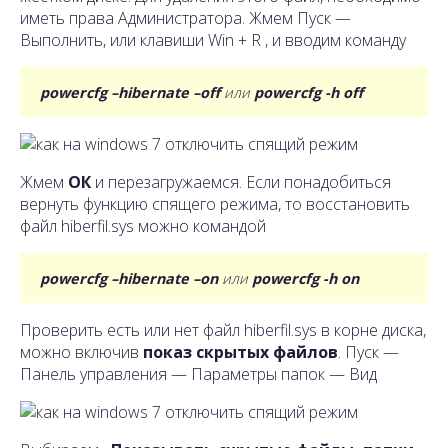
иметь права Администратора. Жмем Пуск —
Выполнить, или клавиши Win + R , и вводим команду
powercfg –hibernate –off
или
powercfg -h off
Жмем
ОК
и перезагружаемся. Если понадобиться
вернуть функцию спящего режима, то восстановить
файл hiberfil.sys можно командой
powercfg –hibernate –on
или
powercfg -h on
Проверить есть или нет файл hiberfil.sys в корне диска,
можно включив
показ скрытых файлов
. Пуск —
Панель управления — Параметры папок — Вид