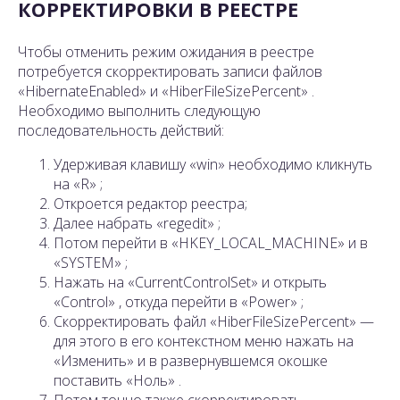
КОРРЕКТИРОВКИ В РЕЕСТРЕ
Чтобы отменить режим ожидания в реестре
потребуется скорректировать записи файлов
«HibernateEnabled» и «HiberFileSizePercent» .
Необходимо выполнить следующую
последовательность действий:
Удерживая клавишу «win» необходимо кликнуть
на «R» ;
Откроется редактор реестра;
Далее набрать «regedit» ;
Потом перейти в «HKEY_LOCAL_MACHINE» и в
«SYSTEM» ;
Нажать на «CurrentControlSet» и открыть
«Control» , откуда перейти в «Power» ;
Скорректировать файл «HiberFileSizePercent» —
для этого в его контекстном меню нажать на
«Изменить» и в развернувшемся окошке
поставить «Ноль» .
Потом точно также скорректировать