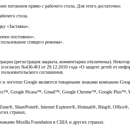
е питанием прямо с рабочего стола. Для этого достаточно:
бочего стола.
ку «Заставка».
ючен постоянно».
спользование спящего режима».
ации (регистрация закрыта, комментарии отключены). Некотор
 (согласно №436-ФЗ от 29.12.2010 года «О защите детей от инф
 пользовательского соглашения.
e и логотип Google являются товарными знаками компании Googl
cs™, Google Picasa™, Gmail™, Google Chrome™, Google Plus™,
ne®, SharePoint®, Internet Explorer®, Hotmail®, Bing®, Office®
угих странах.
знаками Mozilla Foundation в США и других странах.