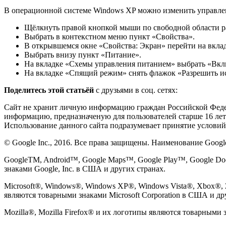
В операционной системе Windows XP можно изменить управлени
Щёлкнуть правой кнопкой мыши по свободной области ра
Выбрать в контекстном меню пункт «Свойства».
В открывшемся окне «Свойства: Экран» перейти на вклад
Выбрать внизу пункт «Питание».
На вкладке «Схемы управления питанием» выбрать «Вкл
На вкладке «Спящий режим» снять флажок «Разрешить и
Поделитесь этой статьёй
с друзьями в соц. сетях:
Сайт не хранит личную информацию граждан Российской Федер
информацию, предназначеную для пользователей старше 16 лет
Использование данного сайта подразумевает принятие условий
© Google Inc., 2016. Все права защищены. Наименование Googl
GoogleTM, Android™, Google Maps™, Google Play™, Google Do
знаками Google, Inc. в США и других странах.
Microsoft®, Windows®, Windows XP®, Windows Vista®, Xbox®, Zu
являются товарными знаками Microsoft Corporation в США и др
Mozilla®, Mozilla Firefox® и их логотипы являются товарными 