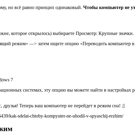
ому, но всё равно принцип одинаковый.
Чтобы компьютер не у
кне, которое открылось) выбираете Просмотр: Крупные значки.
ящий режим» —> затем ищите опцию «Переводить компьютер в с
рационных системах, эту опцию вы можете найти в настройках р
, друзья! Теперь ваш компьютер не перейдет в режим сна! ;]
9/kak-sdelat-chtoby-kompyuter-ne-uhodil-v-spyaschij-rezhim/
ежим