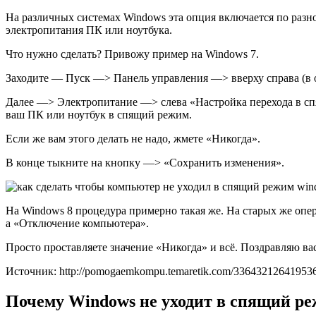
На различных системах Windows эта опция включается по разн
электропитания ПК или ноутбука.
Что нужно сделать? Привожу пример на Windows 7.
Заходите — Пуск —> Панель управления —> вверху справа (в о
Далее —> Электропитание —> слева «Настройка перехода в сп
ваш ПК или ноутбук в спящий режим.
Если же вам этого делать не надо, жмете «Никогда».
В конце тыкните на кнопку —> «Сохранить изменения».
На Windows 8 процедура примерно такая же. На старых же опе
а «Отключение компьютера».
Просто проставляете значение «Никогда» и всё. Поздравляю вас
Источник: http://pomogaemkompu.temaretik.com/33643212641953643
Почему Windows не уходит в спящий р